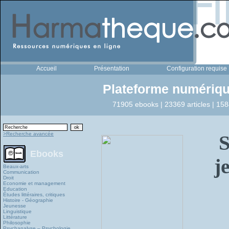
Accueil
Présentation
Configuration requise
Plateforme numériqu
71905 ebooks | 23369 articles | 158
>Recherche avancée
S
Ebooks
j
Beaux-arts
Communication
Droit
Economie et management
Education
Études littéraires, critiques
Histoire - Géographie
Jeunesse
Linguistique
Littérature
Philosophie
Psychanalyse – Psychologie