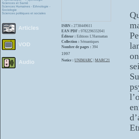
Sciences et Santé
Sciences Humaines - Ethnologie -
Sociologie
Qu
Sciences politiques et sociales
ma
ISBN :
2738449611
Articles
EAN PDF :
9782296332041
Pe
Éditeur :
Editions L'Harmattan
Collection :
Sémantiques
la
VOD
Nombre de pages :
394
on
1997
Notice :
UNIMARC
|
MARC21
Audio
se
Su
ps
l’
en
d’
Et