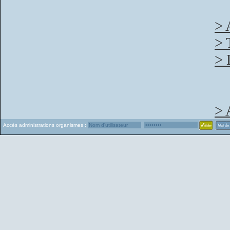
> 
> 
> 
> 
Accès administrations organismes :