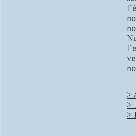
l’
no
no
Nu
l’
ve
no
> 
> 
> 