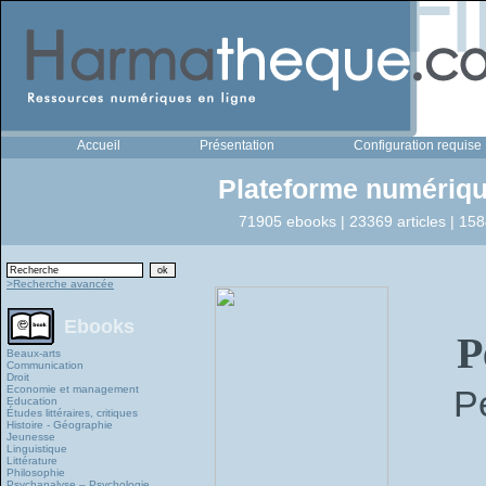
Accueil
Présentation
Configuration requise
Plateforme numériqu
71905 ebooks | 23369 articles | 158
>Recherche avancée
Ebooks
P
Beaux-arts
Communication
Droit
Economie et management
P
Education
Études littéraires, critiques
Histoire - Géographie
Jeunesse
Linguistique
Littérature
Philosophie
Psychanalyse – Psychologie