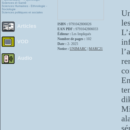
Sciences et Santé
Sciences Humaines - Ethnologie -
Sociologie
Un
Sciences politiques et sociales
le
ISBN :
9791042806026
Articles
EAN PDF :
9791042806033
L’
Éditeur :
Les Impliqués
Nombre de pages :
102
in
VOD
Date :
2- 2025
Notice :
UNIMARC
|
MARC21
l’
Audio
re
co
En
te
di
Mi
al
s