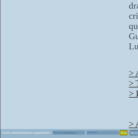
dr
cr
qu
Gu
Lu
> 
> 
> 
> 
Accès administrations organismes :