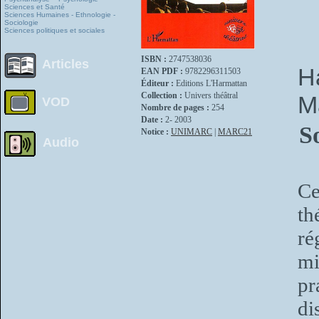
Sciences et Santé
Sciences Humaines - Ethnologie -
Sociologie
Sciences politiques et sociales
ISBN :
2747538036
Articles
H
EAN PDF :
9782296311503
Éditeur :
Editions L'Harmattan
Collection :
Univers théâtral
M
VOD
Nombre de pages :
254
Date :
2- 2003
S
Notice :
UNIMARC
|
MARC21
Audio
Ce
th
ré
mi
pr
di