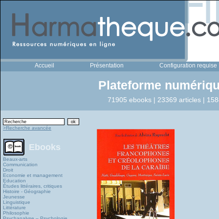
Accueil
Présentation
Configuration requise
Plateforme numériqu
71905 ebooks | 23369 articles | 158
>Recherche avancée
Ebooks
Beaux-arts
Communication
Droit
Economie et management
Education
Études littéraires, critiques
Histoire - Géographie
Jeunesse
Linguistique
Littérature
Philosophie
Psychanalyse – Psychologie