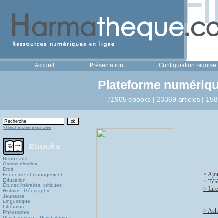
Accueil
Présentation
Configuration requise
Plateforme numériqu
71905 ebooks | 23369 articles | 158
>Recherche avancée
Ebooks
Beaux-arts
Communication
Droit
> Ajou
Economie et management
Education
> Tél
Études littéraires, critiques
> Lire
Histoire - Géographie
Jeunesse
Linguistique
Littérature
> Ache
Philosophie
Psychanalyse – Psychologie