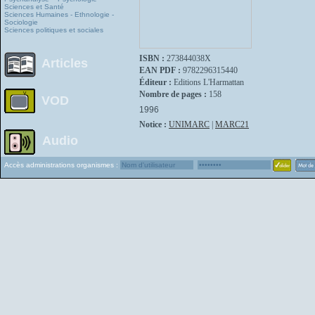
Sciences et Santé
Sciences Humaines - Ethnologie -
Sociologie
Sciences politiques et sociales
ISBN :
273844038X
Articles
EAN PDF :
9782296315440
Éditeur :
Editions L'Harmattan
Nombre de pages :
158
VOD
1996
Notice :
UNIMARC
|
MARC21
Audio
Accès administrations organismes :