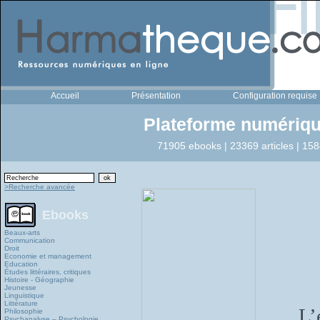
Accueil
Présentation
Configuration requise
Plateforme numériqu
71905 ebooks | 23369 articles | 158
>Recherche avancée
Ebooks
Beaux-arts
Communication
Droit
Economie et management
Education
Études littéraires, critiques
Histoire - Géographie
Jeunesse
Linguistique
Littérature
L’
Philosophie
Psychanalyse – Psychologie