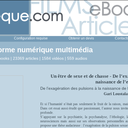
Configuration requise
Obtenir un devis
Contact
forme numérique multimédia
ooks | 23369 articles | 1584 vidéos | 559 audios
Un être de sexe et de chasse - De l’ex
naissance de l’e
De l’exagération des pulsions à la naissance de l
Gari Loustala
Et si l’humanité n’était pas seulement le fruit de la raison, m
Dans cet essai aussi érudit que passionnant, l’auteur nous invi
profonde.
S’appuyant sur la psychiatrie, la psychanalyse, l’éthologie, l
neurosciences mais aussi sur ses observations personnelles a
propose une thèse audacieuse : l’exagération de la pulsion sexuel