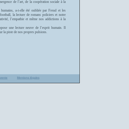
ergence de l’art, de la coopération sociale à la
 humains, a-t-elle été oubliée par Freud et les
ootball, la lecture de romans policiers et notre
ativité, l’empathie et même nos addictions à la
opose une lecture neuve de l’esprit humain. Il
ur la piste de nos propres pulsions.
 vente
Mentions légales