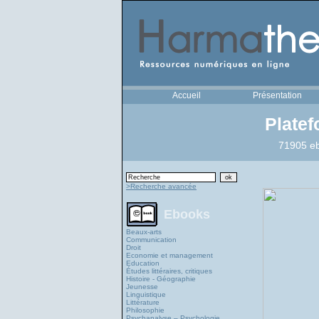
Accueil
Présentation
Plate
71905 eb
>Recherche avancée
Ebooks
Beaux-arts
Communication
Droit
Economie et management
Education
Études littéraires, critiques
Histoire - Géographie
Jeunesse
Linguistique
Littérature
Philosophie
Psychanalyse – Psychologie