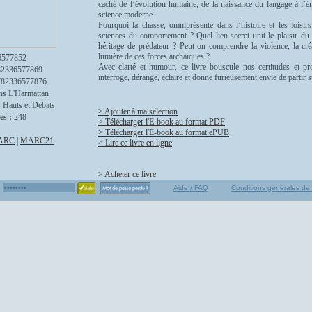
caché de l’évolution humaine, de la naissance du langage à l’ém
science moderne.
Pourquoi la chasse, omniprésente dans l’histoire et les loisirs
sciences du comportement ? Quel lien secret unit le plaisir du f
héritage de prédateur ? Peut-on comprendre la violence, la cré
lumière de ces forces archaïques ?
6577852
Avec clarté et humour, ce livre bouscule nos certitudes et pr
82336577869
interroge, dérange, éclaire et donne furieusement envie de partir s
782336577876
ns L'Harmattan
 Hauts et Débats
> Ajouter à ma sélection
es :
248
> Télécharger l'E-book au format PDF
> Télécharger l'E-book au format ePUB
ARC
|
MARC21
> Lire ce livre en ligne
> Acheter ce livre
Aide / FAQ
Conditions générales de