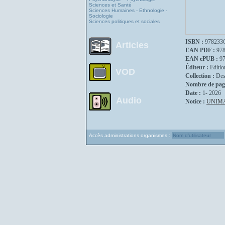
Sciences et Santé
Sciences Humaines - Ethnologie -
Sociologie
Sciences politiques et sociales
ISBN :
978233
Articles
EAN PDF :
97
EAN ePUB :
9
Éditeur :
Editio
VOD
Collection :
Des
Nombre de pag
Date :
1- 2026
Audio
Notice :
UNIM
Accès administrations organismes :