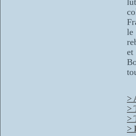
lu
co
Fr
le
re
et
Bo
to
> 
> 
> 
> 