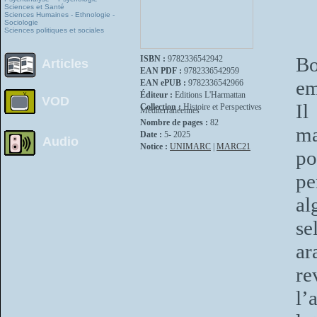
Sciences et Santé
Sciences Humaines - Ethnologie -
Sociologie
Sciences politiques et sociales
Bo
ISBN :
9782336542942
Articles
EAN PDF :
9782336542959
em
EAN ePUB :
9782336542966
Éditeur :
Editions L'Harmattan
VOD
Il
Collection :
Histoire et Perspectives
Méditerranéennes
Nombre de pages :
82
ma
Date :
5- 2025
Audio
Notice :
UNIMARC
|
MARC21
po
pe
al
se
a
r
l’