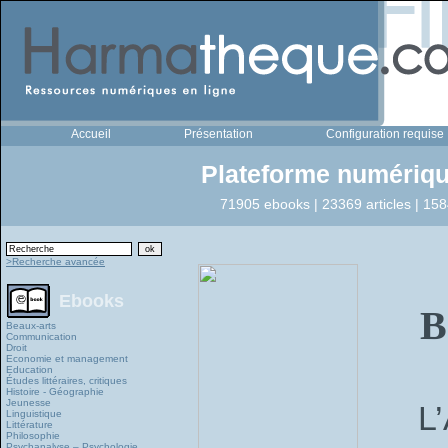
Accueil
Présentation
Configuration requise
Plateforme numériqu
71905 ebooks | 23369 articles | 158
>Recherche avancée
Ebooks
B
Beaux-arts
Communication
Droit
Economie et management
Education
Études littéraires, critiques
Histoire - Géographie
Jeunesse
L’
Linguistique
Littérature
Philosophie
Psychanalyse – Psychologie