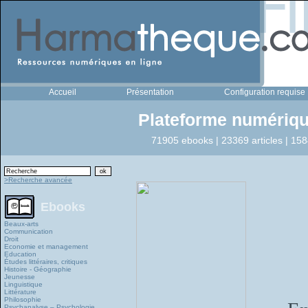
Accueil
Présentation
Configuration requise
Plateforme numériqu
71905 ebooks | 23369 articles | 158
>Recherche avancée
Ebooks
Beaux-arts
Communication
Droit
Economie et management
Education
Études littéraires, critiques
Histoire - Géographie
Jeunesse
Linguistique
Littérature
Philosophie
Psychanalyse – Psychologie