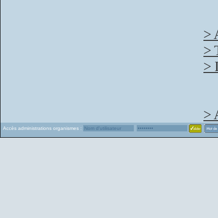
> 
> 
> 
> 
Accès administrations organismes :