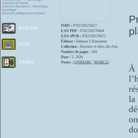
Sciences et Santé
Sciences Humaines - Ethnologie -
Sociologie
Sciences politiques et sociales
P
ISBN :
9782336576657
Articles
pl
EAN PDF :
9782336576664
EAN ePUB :
9782336576671
Éditeur :
Editions L'Harmattan
VOD
Collection :
Histoires et idées des Arts
Nombre de pages :
344
Date :
5- 2026
Audio
Notice :
UNIMARC
|
MARC21
À 
l’
ré
la
dé
on
do