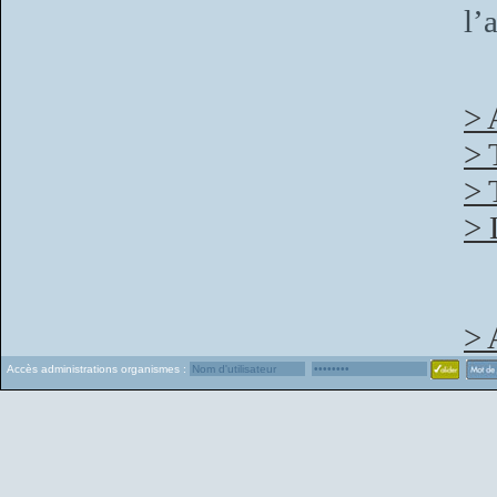
l’
> 
> 
> 
> 
> 
Accès administrations organismes :