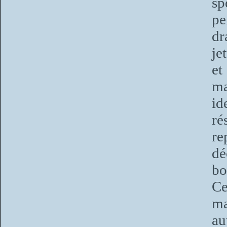
sp
pe
dr
je
et
ma
id
ré
re
dé
bo
Ce
ma
au