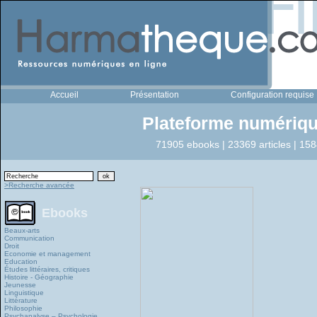
Accueil
Présentation
Configuration requise
Plateforme numériqu
71905 ebooks | 23369 articles | 158
>Recherche avancée
Ebooks
Beaux-arts
Communication
Droit
Economie et management
Education
Études littéraires, critiques
Histoire - Géographie
Jeunesse
Linguistique
Littérature
Philosophie
Psychanalyse – Psychologie