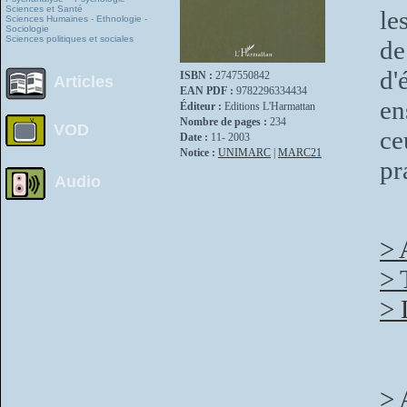
Sciences et Santé
le
Sciences Humaines - Ethnologie -
Sociologie
Sciences politiques et sociales
de
d'
ISBN :
2747550842
Articles
EAN PDF :
9782296334434
en
Éditeur :
Editions L'Harmattan
Nombre de pages :
234
VOD
ce
Date :
11- 2003
Notice :
UNIMARC
|
MARC21
pr
Audio
> 
> 
> 
> 