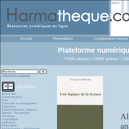
Accueil
Présentation
Configuration requise
Plateforme numériqu
71905 ebooks | 23369 articles | 158
>Recherche avancée
Ebooks
Beaux-arts
Communication
Droit
Economie et management
Education
Études littéraires, critiques
Histoire - Géographie
Al
Jeunesse
Linguistique
Littérature
an
Philosophie
Psychanalyse – Psychologie