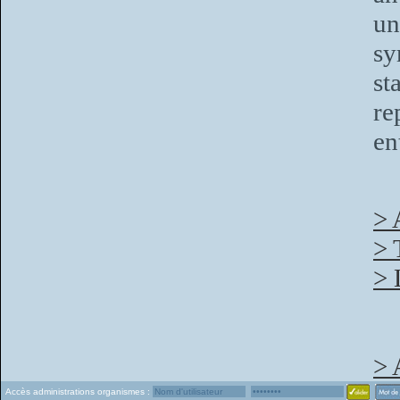
un
sy
st
re
en
> 
> 
> 
> 
Accès administrations organismes :