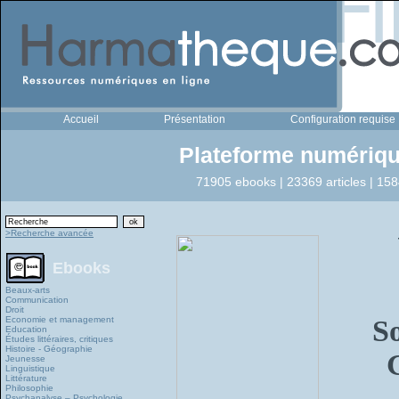
Accueil
Présentation
Configuration requise
Plateforme numériqu
71905 ebooks | 23369 articles | 158
>Recherche avancée
Ebooks
Beaux-arts
Communication
Droit
Economie et management
So
Education
Études littéraires, critiques
Histoire - Géographie
Jeunesse
Linguistique
Littérature
Philosophie
Psychanalyse – Psychologie