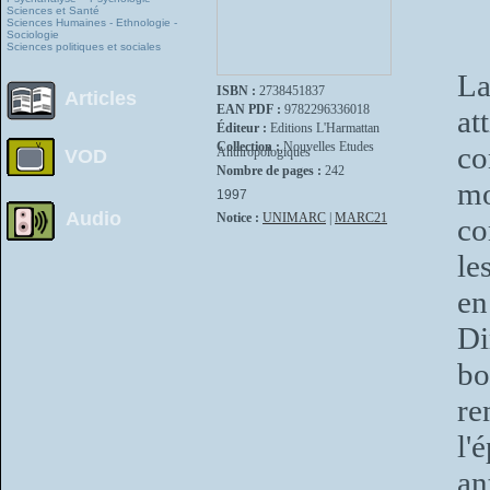
Sciences et Santé
Sciences Humaines - Ethnologie -
Sociologie
Sciences politiques et sociales
La
ISBN :
2738451837
Articles
EAN PDF :
9782296336018
at
Éditeur :
Editions L'Harmattan
Collection :
Nouvelles Etudes
co
Anthropologiques
VOD
Nombre de pages :
242
mo
1997
Audio
Notice :
UNIMARC
|
MARC21
co
le
en
Di
bo
re
l
an