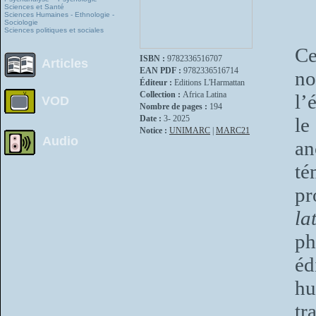
Sciences et Santé
Sciences Humaines - Ethnologie -
Sociologie
Sciences politiques et sociales
Ce
ISBN :
9782336516707
Articles
EAN PDF :
9782336516714
no
Éditeur :
Editions L'Harmattan
Collection :
Africa Latina
l’
VOD
Nombre de pages :
194
Date :
3- 2025
le
Notice :
UNIMARC
|
MARC21
Audio
an
t
pr
la
ph
éd
hu
tr