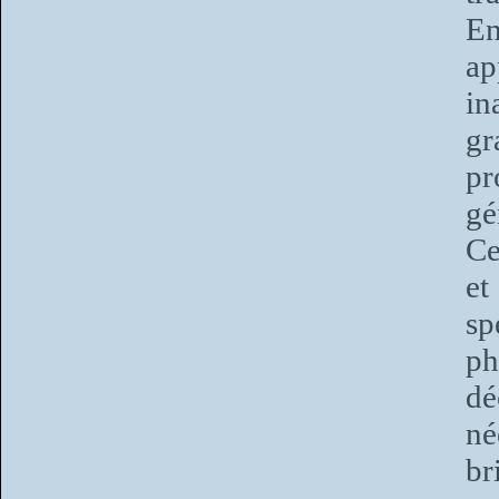
En
ap
in
g
pr
gé
Ce
et
sp
ph
dé
né
br