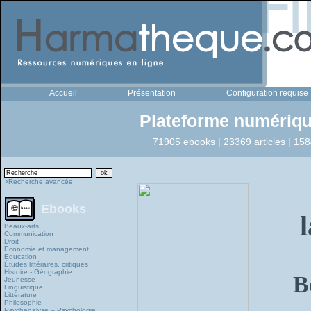
Accueil
Présentation
Configuration requise
Plateforme numériqu
71905 ebooks | 23369 articles | 158
>Recherche avancée
Ebooks
Beaux-arts
Communication
Droit
Economie et management
Education
Études littéraires, critiques
Histoire - Géographie
B
Jeunesse
Linguistique
Littérature
Philosophie
Psychanalyse – Psychologie