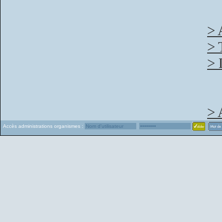
> 
> 
> 
> 
Accès administrations organismes :