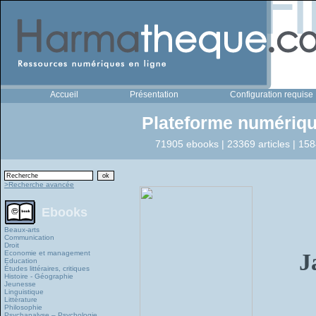
Accueil
Présentation
Configuration requise
Plateforme numériqu
71905 ebooks | 23369 articles | 158
>Recherche avancée
Ebooks
Beaux-arts
Communication
Droit
Economie et management
J
Education
Études littéraires, critiques
Histoire - Géographie
Jeunesse
Linguistique
Littérature
Philosophie
Psychanalyse – Psychologie