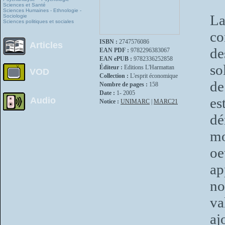
Sciences et Santé
Sciences Humaines - Ethnologie -
L
Sociologie
Sciences politiques et sociales
co
ISBN :
2747576086
Articles
de
EAN PDF :
9782296383067
EAN ePUB :
9782336252858
so
Éditeur :
Editions L'Harmattan
VOD
Collection :
L'esprit économique
de
Nombre de pages :
158
Date :
1- 2005
es
Audio
Notice :
UNIMARC
|
MARC21
dé
mo
oe
ap
no
va
aj