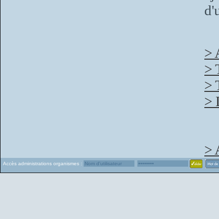
d'
> 
> 
> 
> 
> 
Accès administrations organismes :