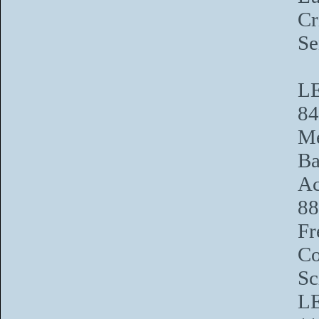
Cr
Se
L
84
Me
Ba
Ac
88
F
Co
Sc
L