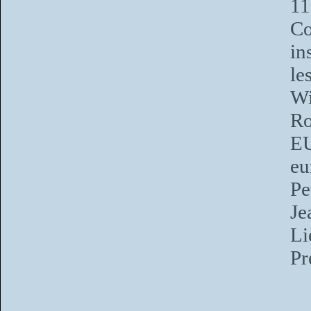
11
Co
in
le
Wi
Ro
EU
eu
Pe
Je
Li
Pr