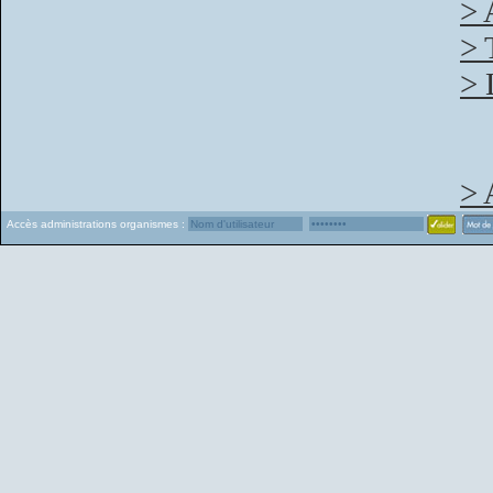
> 
> 
> 
> 
Accès administrations organismes :