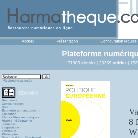
Accueil
Présentation
Configuration requise
Plateforme numériqu
71905 ebooks | 23369 articles | 158
>Recherche avancée
Ebooks
Beaux-arts
Communication
Droit
Va
Economie et management
Education
Études littéraires, critiques
8 
Histoire - Géographie
Jeunesse
Linguistique
Wh
Littérature
Philosophie
Psychanalyse – Psychologie