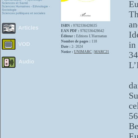
Eu
Sciences et Santé
Sciences Humaines - Ethnologie -
Sociologie
Th
Sciences politiques et sociales
an
ISBN :
9782336428635
Articles
EAN PDF :
9782336428642
Id
Éditeur :
Editions L'Harmattan
Nombre de pages :
118
in
VOD
Date :
2- 2024
Notice :
UNIMARC
|
MARC21
34
Audio
L’
da
Su
ce
56
Be
Eu