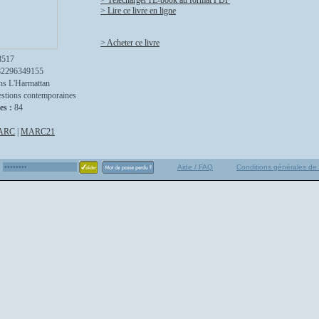
> Télécharger l'E-book au format PDF
> Lire ce livre en ligne
> Acheter ce livre
8517
82296349155
ns L'Harmattan
stions contemporaines
es :
84
ARC
|
MARC21
Aide / FAQ
Conditions générales de