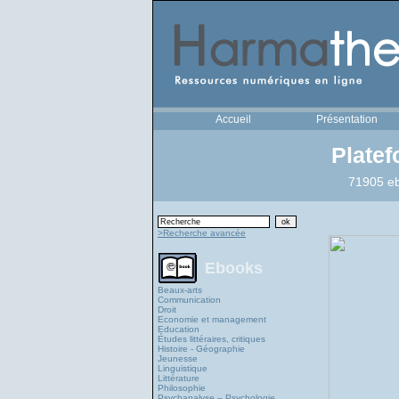
Accueil
Présentation
Plate
71905 eb
>Recherche avancée
Ebooks
Beaux-arts
Communication
Droit
Economie et management
Education
Études littéraires, critiques
Histoire - Géographie
Jeunesse
Linguistique
Littérature
Philosophie
Psychanalyse – Psychologie