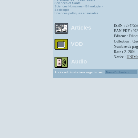
Sciences et Santé
Sciences Humaines - Ethnologie -
Sociologie
Sciences politiques et sociales
ISBN :
274755
Articles
EAN PDF :
97
Éditeur :
Editio
Collection :
Que
VOD
Nombre de pag
Date :
2- 2004
Notice :
UNIM
Audio
Accès administrations organismes :