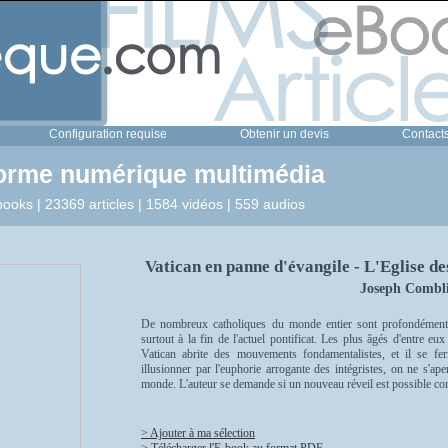
Configuration requise
Obtenir un devis
Contact
forme numérique multimédia
ooks | 23369 articles | 1584 vidéos | 559 audios
Vatican en panne d'évangile - L'Eglise d
Joseph Combl
De nombreux catholiques du monde entier sont profondément a
surtout à la fin de l'actuel pontificat. Les plus âgés d'entre e
Vatican abrite des mouvements fondamentalistes, et il se f
illusionner par l'euphorie arrogante des intégristes, on ne s'ape
monde. L'auteur se demande si un nouveau réveil est possible comm
> Ajouter à ma sélection