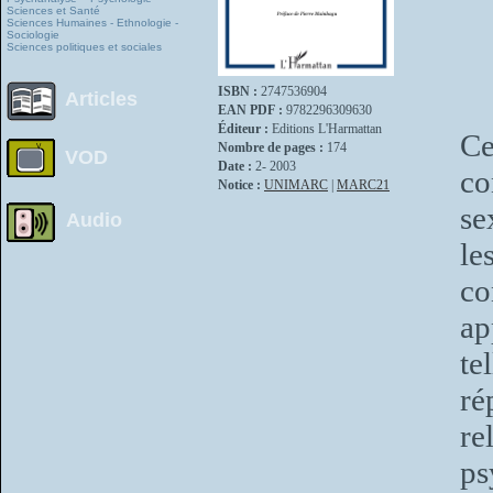
Sciences et Santé
Sciences Humaines - Ethnologie -
Sociologie
Sciences politiques et sociales
ISBN :
2747536904
Articles
EAN PDF :
9782296309630
Éditeur :
Editions L'Harmattan
Ce
Nombre de pages :
174
VOD
Date :
2- 2003
co
Notice :
UNIMARC
|
MARC21
se
Audio
le
co
ap
te
ré
re
ps