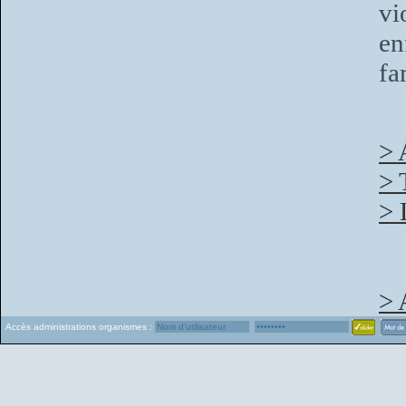
vi
en
fa
> 
> 
> 
> 
Accès administrations organismes :