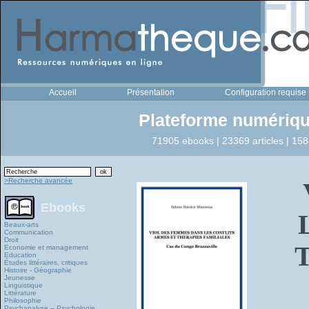
Accueil
Présentation
Configuration requise
Plateforme numériqu
71905 ebooks | 23369 articles | 158
>Recherche avancée
Ebooks
Beaux-arts
Communication
Droit
Economie et management
Education
Études littéraires, critiques
Histoire - Géographie
Jeunesse
Linguistique
Littérature
Philosophie
Psychanalyse – Psychologie