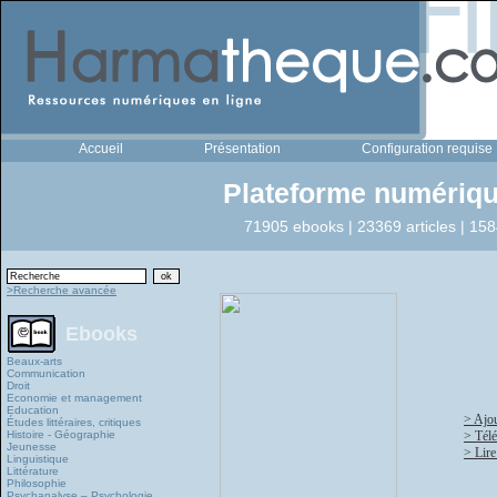
Accueil
Présentation
Configuration requise
Plateforme numériqu
71905 ebooks | 23369 articles | 158
>Recherche avancée
Ebooks
Beaux-arts
Communication
Droit
Economie et management
Education
> Ajou
Études littéraires, critiques
Histoire - Géographie
> Tél
Jeunesse
> Lire
Linguistique
Littérature
Philosophie
Psychanalyse – Psychologie