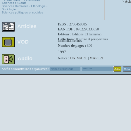
> Ache
Sciences et Santé
Sciences Humaines - Ethnologie -
Sociologie
Sciences politiques et sociales
ISBN :
2738450385
Articles
EAN PDF :
9782296333550
Éditeur :
Editions L'Harmattan
Collection :
Histoire et perspectives
méditerranéennes
VOD
Nombre de pages :
350
1997
Audio
Notice :
UNIMARC
|
MARC21
Accès administrations organismes :