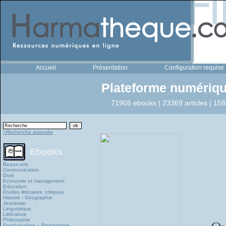
Accueil
Présentation
Configuration requise
Plateforme numériqu
71905 ebooks | 23369 articles | 158
>Recherche avancée
Ebooks
Beaux-arts
Communication
Droit
Economie et management
Education
Études littéraires, critiques
Histoire - Géographie
Jeunesse
Linguistique
Littérature
Philosophie
Psychanalyse – Psychologie