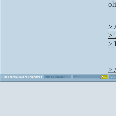
ol
> 
> 
> 
> 
Accès administrations organismes :