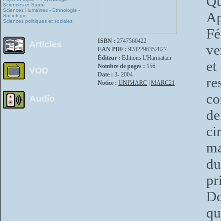
Qu
Sciences et Santé
Sciences Humaines - Ethnologie -
Ap
Sociologie
Sciences politiques et sociales
Fé
ISBN :
2747560422
Articles
ve
EAN PDF :
9782296352827
Éditeur :
Editions L'Harmattan
e
Nombre de pages :
156
VOD
Date :
3- 2004
re
Notice :
UNIMARC
|
MARC21
co
Audio
de
ci
ma
du
pr
D
qu