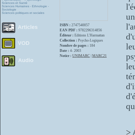
Sciences et Santé
l'
Sciences Humaines - Ethnologie -
Sociologie
Sciences politiques et sociales
un
l'
ISBN :
2747540057
Articles
EAN PDF :
9782296314856
d'
Éditeur :
Editions L'Harmattan
Collection :
Psycho-Logiques
VOD
le
Nombre de pages :
184
Date :
4- 2003
ps
Notice :
UNIMARC
|
MARC21
Audio
le
té
d'
d'
qu
> 