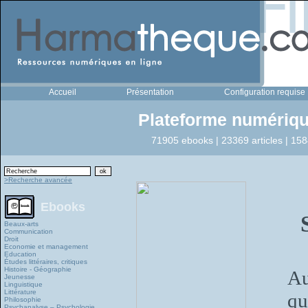
Accueil
Présentation
Configuration requise
Plateforme numériqu
71905 ebooks | 23369 articles | 158
>Recherche avancée
Ebooks
Beaux-arts
Communication
Droit
Economie et management
Education
Études littéraires, critiques
Histoire - Géographie
Au
Jeunesse
Linguistique
Littérature
qu
Philosophie
Psychanalyse – Psychologie