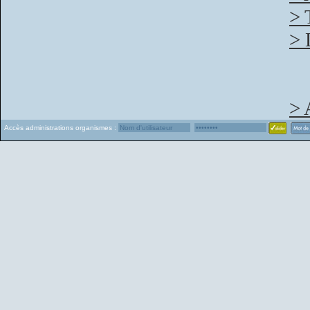
> 
> 
> 
Accès administrations organismes :