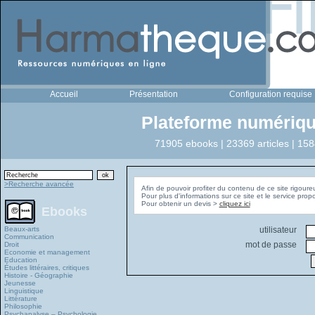
Accueil
Présentation
Configuration requise
Plateforme numériqu
71905 ebooks | 23369 articles | 158
>Recherche avancée
Afin de pouvoir profiter du contenu de ce site rigoure
Pour plus d'informations sur ce site et le service pro
Pour obtenir un devis >
cliquez ici
Ebooks
Beaux-arts
utilisateur
Communication
mot de passe
Droit
Economie et management
Education
Études littéraires, critiques
Histoire - Géographie
Jeunesse
Linguistique
Littérature
Philosophie
Psychanalyse – Psychologie