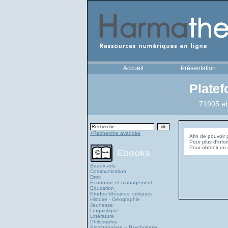
Accueil
Présentation
Plate
71905 eb
>Recherche avancée
Afin de pouvoir 
Pour plus d'info
Ebooks
Beaux-arts
Communication
Droit
Economie et management
Education
Études littéraires, critiques
Histoire - Géographie
Jeunesse
Linguistique
Littérature
Philosophie
Psychanalyse – Psychologie