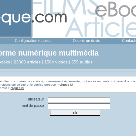
Configuration requise
Obtenir un devis
Contact
forme numérique multimédia
ooks | 23369 articles | 1584 vidéos | 559 audios
profiter du contenu de ce site rigoureusement réglementé, tout accès au contenu interactif requier
rmations sur ce site et le service proposé >
cliquez ici
Pour obtenir un devis >
cliquez ici
utilisateur
mot de passe