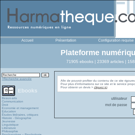
Accueil
Présentation
Configuration requise
Plateforme numériqu
71905 ebooks | 23369 articles | 158
>Recherche avancée
Afin de pouvoir profiter du contenu de ce site rigoure
Pour plus d'informations sur ce site et le service pro
Pour obtenir un devis >
cliquez ici
Ebooks
Beaux-arts
utilisateur
Communication
mot de passe
Droit
Economie et management
Education
Études littéraires, critiques
Histoire - Géographie
Jeunesse
Linguistique
Littérature
Philosophie
Psychanalyse – Psychologie