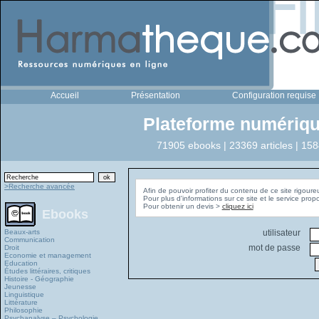
Accueil
Présentation
Configuration requise
Plateforme numériqu
71905 ebooks | 23369 articles | 158
>Recherche avancée
Afin de pouvoir profiter du contenu de ce site rigoure
Pour plus d'informations sur ce site et le service pro
Pour obtenir un devis >
cliquez ici
Ebooks
Beaux-arts
utilisateur
Communication
mot de passe
Droit
Economie et management
Education
Études littéraires, critiques
Histoire - Géographie
Jeunesse
Linguistique
Littérature
Philosophie
Psychanalyse – Psychologie