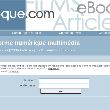
Configuration requise
Obtenir un devis
Contact
forme numérique multimédia
ooks | 23369 articles | 1584 vidéos | 559 audios
profiter du contenu de ce site rigoureusement réglementé, tout accès au contenu interactif requier
rmations sur ce site et le service proposé >
cliquez ici
Pour obtenir un devis >
cliquez ici
utilisateur
mot de passe