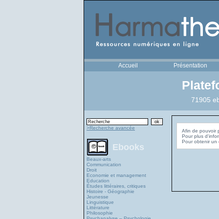
Accueil
Présentation
Plate
71905 eb
>Recherche avancée
Afin de pouvoir 
Pour plus d'info
Ebooks
Beaux-arts
Communication
Droit
Economie et management
Education
Études littéraires, critiques
Histoire - Géographie
Jeunesse
Linguistique
Littérature
Philosophie
Psychanalyse – Psychologie