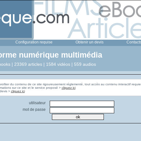
Configuration requise
Obtenir un devis
Contact
forme numérique multimédia
ooks | 23369 articles | 1584 vidéos | 559 audios
profiter du contenu de ce site rigoureusement réglementé, tout accès au contenu interactif requier
rmations sur ce site et le service proposé >
cliquez ici
Pour obtenir un devis >
cliquez ici
utilisateur
mot de passe