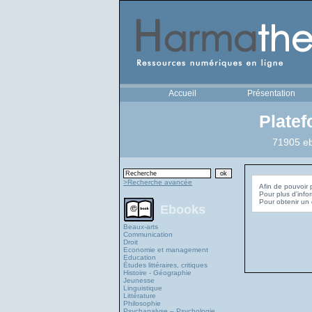
Accueil
Présentation
Plate
71905 eb
>Recherche avancée
Afin de pouvoir 
Pour plus d'info
Ebooks
Beaux-arts
Communication
Droit
Economie et management
Education
Études littéraires, critiques
Histoire - Géographie
Jeunesse
Linguistique
Littérature
Philosophie
Psychanalyse – Psychologie