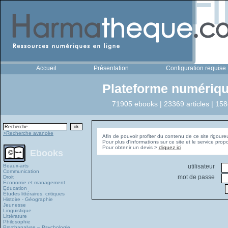
Accueil
Présentation
Configuration requise
Plateforme numériqu
71905 ebooks | 23369 articles | 158
>Recherche avancée
Afin de pouvoir profiter du contenu de ce site rigoure
Pour plus d'informations sur ce site et le service pro
Pour obtenir un devis >
cliquez ici
Ebooks
Beaux-arts
utilisateur
Communication
mot de passe
Droit
Economie et management
Education
Études littéraires, critiques
Histoire - Géographie
Jeunesse
Linguistique
Littérature
Philosophie
Psychanalyse – Psychologie