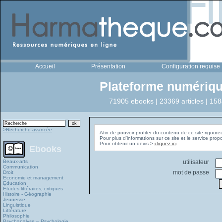
Accueil
Présentation
Configuration requise
Plateforme numériqu
71905 ebooks | 23369 articles | 158
>Recherche avancée
Afin de pouvoir profiter du contenu de ce site rigoure
Pour plus d'informations sur ce site et le service pro
Pour obtenir un devis >
cliquez ici
Ebooks
Beaux-arts
utilisateur
Communication
mot de passe
Droit
Economie et management
Education
Études littéraires, critiques
Histoire - Géographie
Jeunesse
Linguistique
Littérature
Philosophie
Psychanalyse – Psychologie