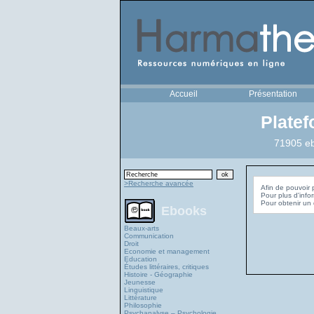
Accueil
Présentation
Plate
71905 eb
>Recherche avancée
Afin de pouvoir 
Pour plus d'info
Ebooks
Beaux-arts
Communication
Droit
Economie et management
Education
Études littéraires, critiques
Histoire - Géographie
Jeunesse
Linguistique
Littérature
Philosophie
Psychanalyse – Psychologie