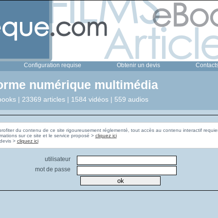
Configuration requise
Obtenir un devis
Contact
forme numérique multimédia
ooks | 23369 articles | 1584 vidéos | 559 audios
profiter du contenu de ce site rigoureusement réglementé, tout accès au contenu interactif requier
rmations sur ce site et le service proposé >
cliquez ici
Pour obtenir un devis >
cliquez ici
utilisateur
mot de passe