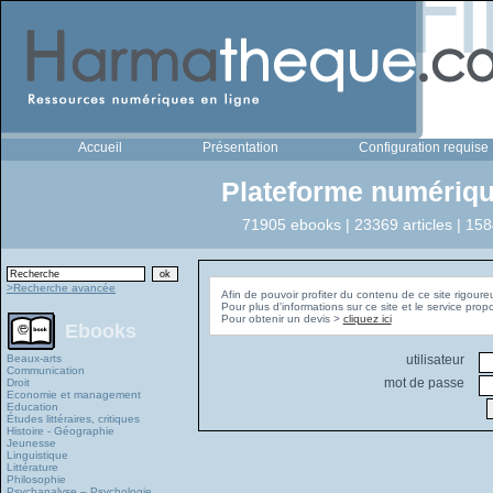
Accueil
Présentation
Configuration requise
Plateforme numériqu
71905 ebooks | 23369 articles | 158
>Recherche avancée
Afin de pouvoir profiter du contenu de ce site rigoure
Pour plus d'informations sur ce site et le service pro
Pour obtenir un devis >
cliquez ici
Ebooks
Beaux-arts
utilisateur
Communication
mot de passe
Droit
Economie et management
Education
Études littéraires, critiques
Histoire - Géographie
Jeunesse
Linguistique
Littérature
Philosophie
Psychanalyse – Psychologie