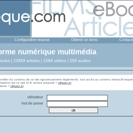
Configuration requise
Obtenir un devis
Contact
forme numérique multimédia
ooks | 23369 articles | 1584 vidéos | 559 audios
profiter du contenu de ce site rigoureusement réglementé, tout accès au contenu interactif requier
rmations sur ce site et le service proposé >
cliquez ici
Pour obtenir un devis >
cliquez ici
utilisateur
mot de passe