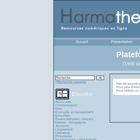
Accueil
Présentation
Plate
71905 eb
>Recherche avancée
Afin de pouvoir 
Pour plus d'info
Ebooks
Beaux-arts
Communication
Droit
Economie et management
Education
Études littéraires, critiques
Histoire - Géographie
Jeunesse
Linguistique
Littérature
Philosophie
Psychanalyse – Psychologie