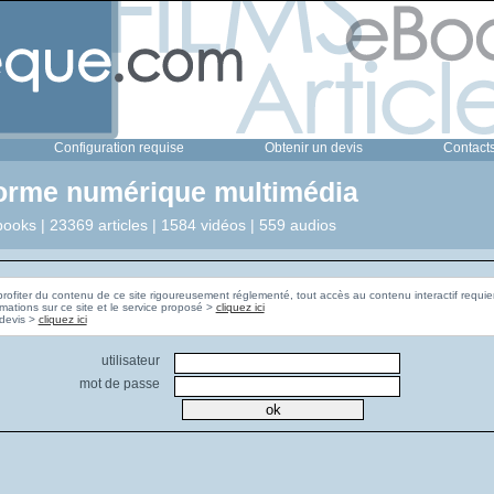
Configuration requise
Obtenir un devis
Contact
forme numérique multimédia
ooks | 23369 articles | 1584 vidéos | 559 audios
profiter du contenu de ce site rigoureusement réglementé, tout accès au contenu interactif requier
rmations sur ce site et le service proposé >
cliquez ici
Pour obtenir un devis >
cliquez ici
utilisateur
mot de passe