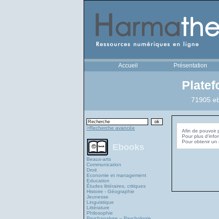
Accueil
Présentation
Plate
71905 eb
>Recherche avancée
Afin de pouvoir 
Pour plus d'info
Ebooks
Beaux-arts
Communication
Droit
Economie et management
Education
Études littéraires, critiques
Histoire - Géographie
Jeunesse
Linguistique
Littérature
Philosophie
Psychanalyse – Psychologie