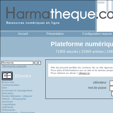
Accueil
Présentation
Configuration requise
Plateforme numériqu
71905 ebooks | 23369 articles | 158
>Recherche avancée
Afin de pouvoir profiter du contenu de ce site rigoure
Pour plus d'informations sur ce site et le service pro
Pour obtenir un devis >
cliquez ici
Ebooks
Beaux-arts
utilisateur
Communication
mot de passe
Droit
Economie et management
Education
Études littéraires, critiques
Histoire - Géographie
Jeunesse
Linguistique
Littérature
Philosophie
Psychanalyse – Psychologie