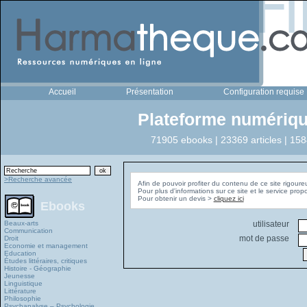
Accueil
Présentation
Configuration requise
Plateforme numériqu
71905 ebooks | 23369 articles | 158
>Recherche avancée
Afin de pouvoir profiter du contenu de ce site rigoure
Pour plus d'informations sur ce site et le service pro
Pour obtenir un devis >
cliquez ici
Ebooks
Beaux-arts
utilisateur
Communication
mot de passe
Droit
Economie et management
Education
Études littéraires, critiques
Histoire - Géographie
Jeunesse
Linguistique
Littérature
Philosophie
Psychanalyse – Psychologie