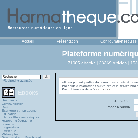
Accueil
Présentation
Configuration requise
Plateforme numériqu
71905 ebooks | 23369 articles | 158
>Recherche avancée
Afin de pouvoir profiter du contenu de ce site rigoure
Pour plus d'informations sur ce site et le service pro
Pour obtenir un devis >
cliquez ici
Ebooks
Beaux-arts
utilisateur
Communication
mot de passe
Droit
Economie et management
Education
Études littéraires, critiques
Histoire - Géographie
Jeunesse
Linguistique
Littérature
Philosophie
Psychanalyse – Psychologie