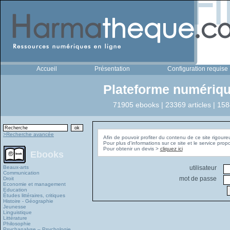
Accueil
Présentation
Configuration requise
Plateforme numériqu
71905 ebooks | 23369 articles | 158
>Recherche avancée
Afin de pouvoir profiter du contenu de ce site rigoure
Pour plus d'informations sur ce site et le service pro
Pour obtenir un devis >
cliquez ici
Ebooks
Beaux-arts
utilisateur
Communication
mot de passe
Droit
Economie et management
Education
Études littéraires, critiques
Histoire - Géographie
Jeunesse
Linguistique
Littérature
Philosophie
Psychanalyse – Psychologie