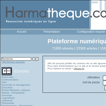
Accueil
Présentation
Configuration requise
Plateforme numériqu
71905 ebooks | 23369 articles | 158
>Recherche avancée
Afin de pouvoir profiter du contenu de ce site rigoure
Pour plus d'informations sur ce site et le service pro
Pour obtenir un devis >
cliquez ici
Ebooks
Beaux-arts
utilisateur
Communication
mot de passe
Droit
Economie et management
Education
Études littéraires, critiques
Histoire - Géographie
Jeunesse
Linguistique
Littérature
Philosophie
Psychanalyse – Psychologie