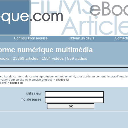
Configuration requise
Obtenir un devis
Contact
forme numérique multimédia
ooks | 23369 articles | 1584 vidéos | 559 audios
profiter du contenu de ce site rigoureusement réglementé, tout accès au contenu interactif requier
rmations sur ce site et le service proposé >
cliquez ici
Pour obtenir un devis >
cliquez ici
utilisateur
mot de passe