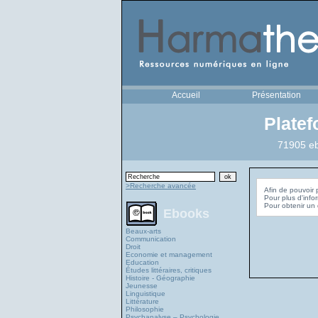
Accueil
Présentation
Plate
71905 eb
>Recherche avancée
Afin de pouvoir 
Pour plus d'info
Ebooks
Beaux-arts
Communication
Droit
Economie et management
Education
Études littéraires, critiques
Histoire - Géographie
Jeunesse
Linguistique
Littérature
Philosophie
Psychanalyse – Psychologie