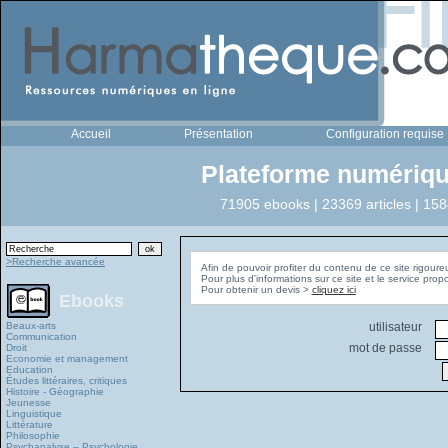
Accueil
Présentation
Configuration requise
Plateforme numériqu
71905 ebooks | 23369 articles | 158
>Recherche avancée
Afin de pouvoir profiter du contenu de ce site rigoure
Pour plus d'informations sur ce site et le service pro
Pour obtenir un devis >
cliquez ici
Ebooks
Beaux-arts
utilisateur
Communication
mot de passe
Droit
Economie et management
Education
Études littéraires, critiques
Histoire - Géographie
Jeunesse
Linguistique
Littérature
Philosophie
Psychanalyse – Psychologie