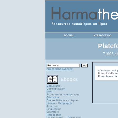
Accueil
Présentation
Plate
71905 eb
>Recherche avancée
Afin de pouvoir 
Pour plus d'info
Ebooks
Beaux-arts
Communication
Droit
Economie et management
Education
Études littéraires, critiques
Histoire - Géographie
Jeunesse
Linguistique
Littérature
Philosophie
Psychanalyse – Psychologie