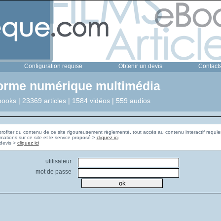
Configuration requise
Obtenir un devis
Contact
forme numérique multimédia
ooks | 23369 articles | 1584 vidéos | 559 audios
profiter du contenu de ce site rigoureusement réglementé, tout accès au contenu interactif requier
rmations sur ce site et le service proposé >
cliquez ici
Pour obtenir un devis >
cliquez ici
utilisateur
mot de passe