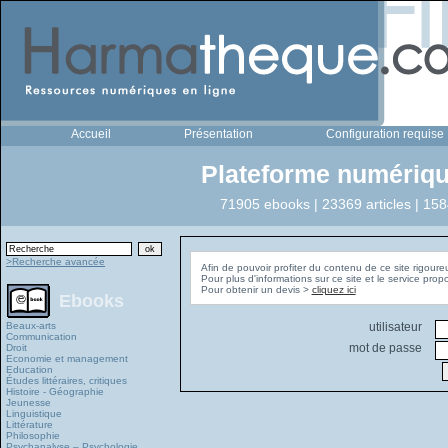
Accueil
Présentation
Configuration requise
Plateforme numériqu
71905 ebooks | 23369 articles | 158
>Recherche avancée
Afin de pouvoir profiter du contenu de ce site rigoure
Pour plus d'informations sur ce site et le service pro
Pour obtenir un devis >
cliquez ici
Ebooks
Beaux-arts
utilisateur
Communication
mot de passe
Droit
Economie et management
Education
Études littéraires, critiques
Histoire - Géographie
Jeunesse
Linguistique
Littérature
Philosophie
Psychanalyse – Psychologie