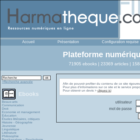
Accueil
Présentation
Configuration requise
Plateforme numériqu
71905 ebooks | 23369 articles | 158
>Recherche avancée
Afin de pouvoir profiter du contenu de ce site rigoure
Pour plus d'informations sur ce site et le service pro
Pour obtenir un devis >
cliquez ici
Ebooks
Beaux-arts
utilisateur
Communication
mot de passe
Droit
Economie et management
Education
Études littéraires, critiques
Histoire - Géographie
Jeunesse
Linguistique
Littérature
Philosophie
Psychanalyse – Psychologie