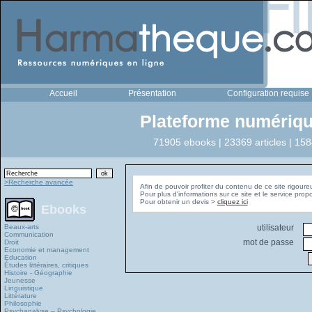
Accueil
Présentation
Configuration requise
Plateforme numériqu
71905 ebooks | 23369 articles | 158
>Recherche avancée
Afin de pouvoir profiter du contenu de ce site rigoure
Pour plus d'informations sur ce site et le service pro
Pour obtenir un devis >
cliquez ici
Ebooks
Beaux-arts
utilisateur
Communication
mot de passe
Droit
Economie et management
Education
Études littéraires, critiques
Histoire - Géographie
Jeunesse
Linguistique
Littérature
Philosophie
Psychanalyse – Psychologie