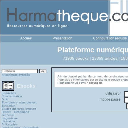
Accueil
Présentation
Configuration requise
Plateforme numériqu
71905 ebooks | 23369 articles | 158
>Recherche avancée
Afin de pouvoir profiter du contenu de ce site rigoure
Pour plus d'informations sur ce site et le service pro
Pour obtenir un devis >
cliquez ici
Ebooks
Beaux-arts
utilisateur
Communication
mot de passe
Droit
Economie et management
Education
Études littéraires, critiques
Histoire - Géographie
Jeunesse
Linguistique
Littérature
Philosophie
Psychanalyse – Psychologie