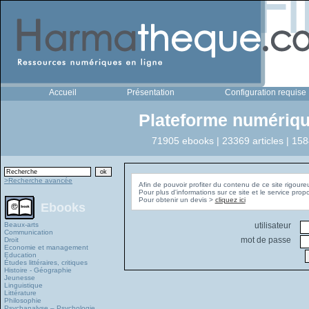
Accueil
Présentation
Configuration requise
Plateforme numériqu
71905 ebooks | 23369 articles | 158
>Recherche avancée
Afin de pouvoir profiter du contenu de ce site rigoure
Pour plus d'informations sur ce site et le service pro
Pour obtenir un devis >
cliquez ici
Ebooks
Beaux-arts
utilisateur
Communication
mot de passe
Droit
Economie et management
Education
Études littéraires, critiques
Histoire - Géographie
Jeunesse
Linguistique
Littérature
Philosophie
Psychanalyse – Psychologie