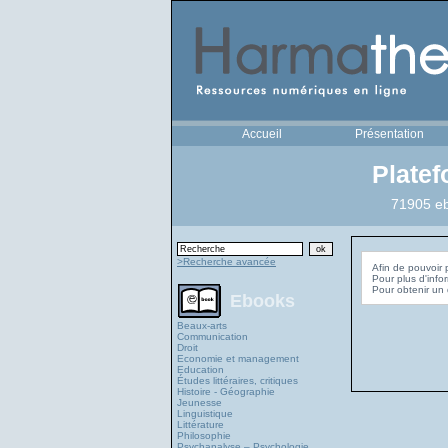
Accueil
Présentation
Plate
71905 eb
>Recherche avancée
Afin de pouvoir 
Pour plus d'info
Ebooks
Beaux-arts
Communication
Droit
Economie et management
Education
Études littéraires, critiques
Histoire - Géographie
Jeunesse
Linguistique
Littérature
Philosophie
Psychanalyse – Psychologie