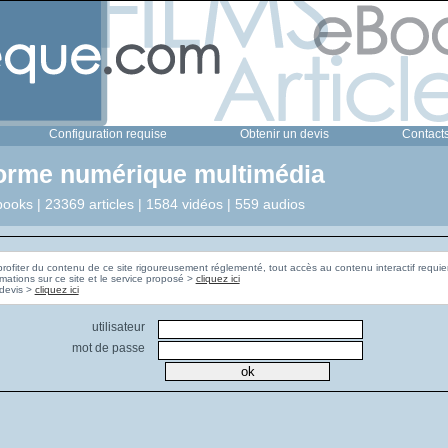
Configuration requise
Obtenir un devis
Contact
forme numérique multimédia
ooks | 23369 articles | 1584 vidéos | 559 audios
profiter du contenu de ce site rigoureusement réglementé, tout accès au contenu interactif requier
rmations sur ce site et le service proposé >
cliquez ici
Pour obtenir un devis >
cliquez ici
utilisateur
mot de passe