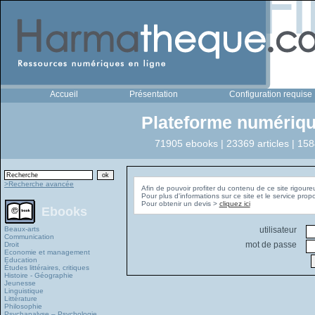
Accueil
Présentation
Configuration requise
Plateforme numériqu
71905 ebooks | 23369 articles | 158
>Recherche avancée
Afin de pouvoir profiter du contenu de ce site rigoure
Pour plus d'informations sur ce site et le service pro
Pour obtenir un devis >
cliquez ici
Ebooks
Beaux-arts
utilisateur
Communication
mot de passe
Droit
Economie et management
Education
Études littéraires, critiques
Histoire - Géographie
Jeunesse
Linguistique
Littérature
Philosophie
Psychanalyse – Psychologie