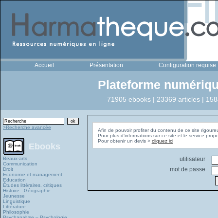
Accueil
Présentation
Configuration requise
Plateforme numériqu
71905 ebooks | 23369 articles | 158
>Recherche avancée
Afin de pouvoir profiter du contenu de ce site rigoure
Pour plus d'informations sur ce site et le service pro
Pour obtenir un devis >
cliquez ici
Ebooks
Beaux-arts
utilisateur
Communication
mot de passe
Droit
Economie et management
Education
Études littéraires, critiques
Histoire - Géographie
Jeunesse
Linguistique
Littérature
Philosophie
Psychanalyse – Psychologie