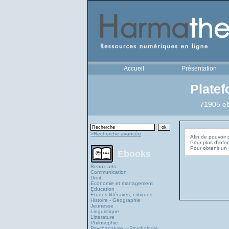
Accueil
Présentation
Plate
71905 eb
>Recherche avancée
Afin de pouvoir 
Pour plus d'info
Ebooks
Beaux-arts
Communication
Droit
Economie et management
Education
Études littéraires, critiques
Histoire - Géographie
Jeunesse
Linguistique
Littérature
Philosophie
Psychanalyse – Psychologie