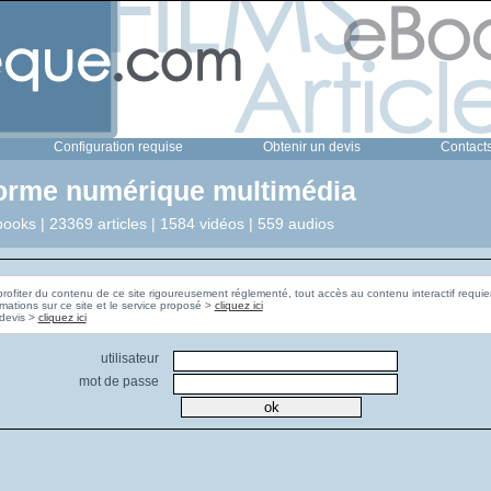
Configuration requise
Obtenir un devis
Contact
forme numérique multimédia
ooks | 23369 articles | 1584 vidéos | 559 audios
profiter du contenu de ce site rigoureusement réglementé, tout accès au contenu interactif requier
rmations sur ce site et le service proposé >
cliquez ici
Pour obtenir un devis >
cliquez ici
utilisateur
mot de passe