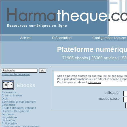
Accueil
Présentation
Configuration requise
Plateforme numériqu
71905 ebooks | 23369 articles | 158
>Recherche avancée
Afin de pouvoir profiter du contenu de ce site rigoure
Pour plus d'informations sur ce site et le service pro
Pour obtenir un devis >
cliquez ici
Ebooks
Beaux-arts
utilisateur
Communication
mot de passe
Droit
Economie et management
Education
Études littéraires, critiques
Histoire - Géographie
Jeunesse
Linguistique
Littérature
Philosophie
Psychanalyse – Psychologie