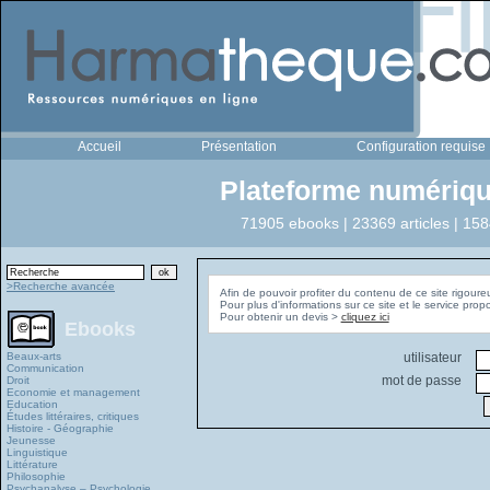
Accueil
Présentation
Configuration requise
Plateforme numériqu
71905 ebooks | 23369 articles | 158
>Recherche avancée
Afin de pouvoir profiter du contenu de ce site rigoure
Pour plus d'informations sur ce site et le service pro
Pour obtenir un devis >
cliquez ici
Ebooks
Beaux-arts
utilisateur
Communication
mot de passe
Droit
Economie et management
Education
Études littéraires, critiques
Histoire - Géographie
Jeunesse
Linguistique
Littérature
Philosophie
Psychanalyse – Psychologie